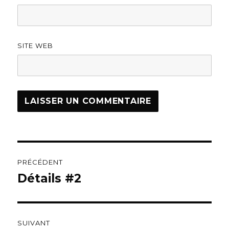
SITE WEB
Navigation
PRÉCÉDENT
de
Détails #2
Article
précédent :
l’article
SUIVANT