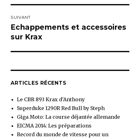
l’article
SUIVANT
Echappements et accessoires
Article
sur Krax
suivant :
ARTICLES RÉCENTS
Le CBR 893 Krax d'Anthony
Superduke 1290R Red Bull by Steph
Giga Moto: La course déjantée allemande
EICMA 2014: Les préparations
Record du monde de vitesse pour un