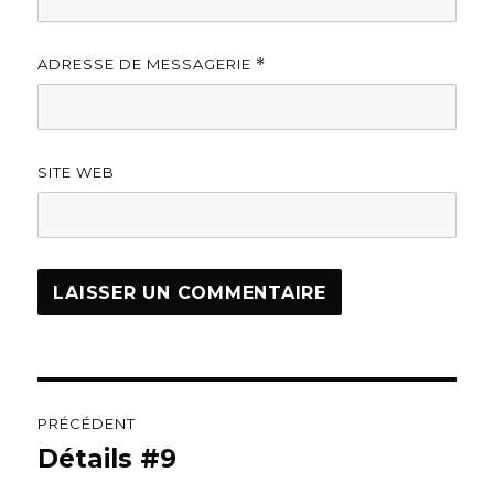
ADRESSE DE MESSAGERIE
*
SITE WEB
Navigation
PRÉCÉDENT
de
Détails #9
Article
précédent :